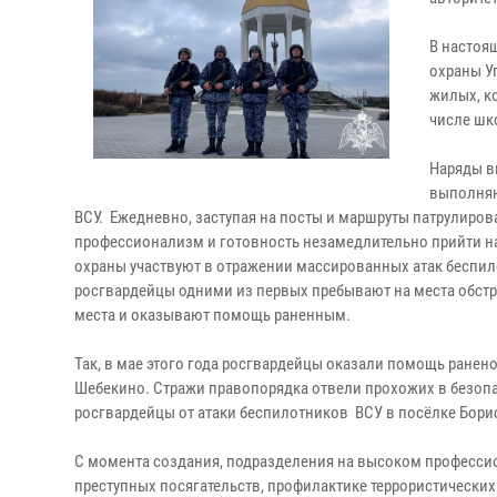
В настоя
охраны У
жилых, к
числе шк
Наряды в
выполняю
ВСУ. Ежедневно, заступая на посты и маршруты патрулиро
профессионализм и готовность незамедлительно прийти н
охраны участвуют в отражении массированных атак беспил
росгвардейцы одними из первых пребывают на места обстр
места и оказывают помощь раненным.
Так, в мае этого года росгвардейцы оказали помощь ранен
Шебекино. Стражи правопорядка отвели прохожих в безопа
росгвардейцы от атаки беспилотников ВСУ в посёлке Бори
С момента создания, подразделения на высоком професси
преступных посягательств, профилактике террористических