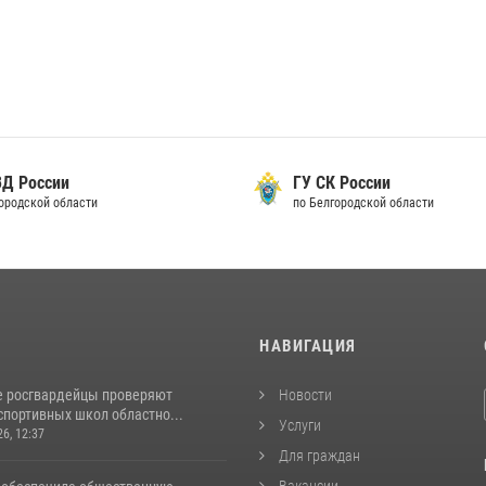
ВД России
ГУ СК России
городской области
по Белгородской области
И
НАВИГАЦИЯ
е росгвардейцы проверяют
Новости
спортивных школ областно...
Услуги
26, 12:37
Для граждан