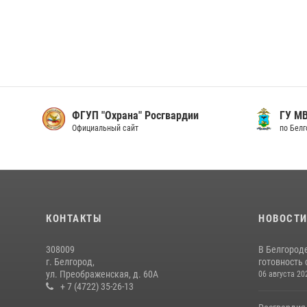
ФГУП "Охрана" Росгвардии
ГУ М
Официальный сайт
по Бел
КОНТАКТЫ
НОВОСТ
308009
В Белгород
г. Белгород,
готовность 
ул. Преображенская, д. 60А
06 августа 20
+ 7 (4722) 35-26-13