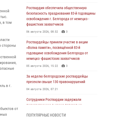
Росгвардия обеспечила общественную
венной
безопасность празднования 83-й годовщины
 тыс.
освобождения г. Белгорода от немецко -
, в том
фашистких захватчиков
06 августа 2026, 08:32
3
бласти
Росгвардейцы приняли участие в акции
о стороны
«Волна памяти», посвящённой 83‑й
годовщине освобождения Белгорода от
мственной
немецко ‑фашистских захватчиков
лирования,
05 августа 2026, 15:22
3
зопасные
За неделю белгородские росгвардейцы
пресекли свыше 130 правонарушений
ль в г.
04 августа 2026, 07:21
Сотрудники Росгвардии задержали
подозреваемую в краже товаров из
бъектов от
гипермаркета в Белгороде
рных
ПОПУЛЯРНЫЕ НОВОСТИ