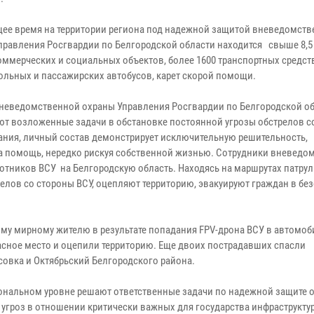
щее время на территории региона под надежной защитой вневедомст
правления Росгвардии по Белгородской области находится свыше 8,5
оммерческих и социальных объектов, более 1600 транспортных средств
ольных и пассажирских автобусов, карет скорой помощи.
неведомственной охраны Управления Росгвардии по Белгородской о
т возложенные задачи в обстановке постоянной угрозы обстрелов с
вания, личный состав демонстрирует исключительную решительность,
а помощь, нередко рискуя собственной жизнью. Сотрудники вневедо
отников ВСУ на Белгородскую область. Находясь на маршрутах патру
елов со стороны ВСУ, оцепляют территорию, эвакуируют граждан в бе
ому мирному жителю в результате попадания FPV-дрона ВСУ в автомоби
сное место и оцепили территорию. Еще двоих пострадавших спасли
совка и Октябрьский Белгородского района.
ональном уровне решают ответственные задачи по надежной защите о
 угроз в отношении критически важных для государства инфраструкту