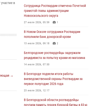
03 августа 2026, 13:43
 участие в
Сотрудница Росгвардии отмечена Почетной
При участии Росгвардии в Белгородской
грамотой главы администрации
области обеспечена безопасность
Новооскольского округа
празднования Дня воздушно-десантных
27 июля 2026, 05:59
1
войск
В Новом Осколе сотрудники Росгвардии
03 августа 2026, 11:45
5
пополнили банк донорской крови
Росгвардейцы оказали помощь
13 июля 2026, 09:18
2
пострадавшему в результате атаки FPV-
дрона ВСУ в Белгородской области
Белгородские росгвардейцы задержали
рецидивиста за попытку кражи из магазина
01 августа 2026, 19:35
14 июля 2026, 07:50
Ведомственная акция «Каникулы с
Росгвардией» прошла в пришкольном лагере
В Белгороде подвели итоги работы
ующая →
Старого Оскола
вневедомственной охраны Росгвардии за
первое полугодие 2026 года
31 июля 2026, 08:38
2
23 июля 2026, 12:17
Росгвардейцы проверяют готовность школ к
началу учебного года в Яковлевском и
В Белгородской области росгвардейцы
Прохоровском округах
почтили память героев Курской битвы в 83-ю