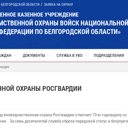
О БЕЛГОРОДСКОЙ ОБЛАСТИ
ЗАЯВКА НА ОХРАНУ
ВЕННОЕ КАЗЕННОЕ УЧРЕЖДЕНИЕ
ОМСТВЕННОЙ ОХРАНЫ ВОЙСК НАЦИОНАЛЬНО
ФЕДЕРАЦИИ ПО БЕЛГОРОДСКОЙ ОБЛАСТИ»
АЖДАН
ДОКУМЕНТЫ
СЛУЖБА В УВО
ПОДРАЗДЕЛЕНИЯ
вардии
ЕННОЙ ОХРАНЫ РОСГВАРДИИ
оду вневедомственная охрана Росгвардии отмечает 73-ю годовщину со
ния. За семь десятилетий служба обрела передовой статус и безупре
т.