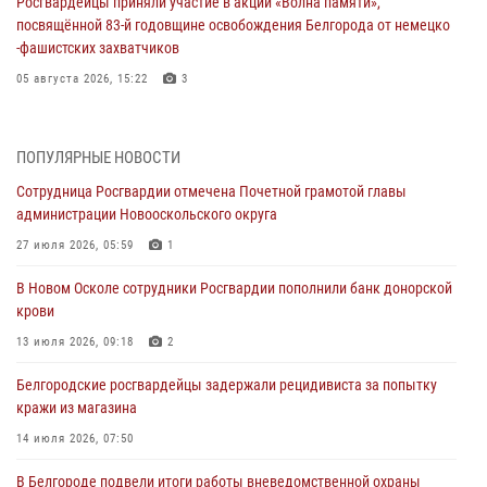
Росгвардейцы приняли участие в акции «Волна памяти»,
посвящённой 83‑й годовщине освобождения Белгорода от немецко
‑фашистских захватчиков
05 августа 2026, 15:22
3
За неделю белгородские росгвардейцы пресекли свыше 130
правонарушений
ПОПУЛЯРНЫЕ НОВОСТИ
04 августа 2026, 07:21
Сотрудница Росгвардии отмечена Почетной грамотой главы
администрации Новооскольского округа
Сотрудники Росгвардии задержали подозреваемую в краже
товаров из гипермаркета в Белгороде
27 июля 2026, 05:59
1
03 августа 2026, 13:43
В Новом Осколе сотрудники Росгвардии пополнили банк донорской
крови
При участии Росгвардии в Белгородской области обеспечена
безопасность празднования Дня воздушно-десантных войск
13 июля 2026, 09:18
2
03 августа 2026, 11:45
5
Белгородские росгвардейцы задержали рецидивиста за попытку
кражи из магазина
Росгвардейцы оказали помощь пострадавшему в результате атаки
FPV-дрона ВСУ в Белгородской области
14 июля 2026, 07:50
01 августа 2026, 19:35
В Белгороде подвели итоги работы вневедомственной охраны