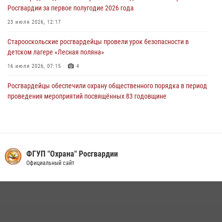
Росгвардии за первое полугодие 2026 года
Ведомственная акция «Каникулы с Росгвардией» прошла в
пришкольном лагере Старого Оскола
23 июля 2026, 12:17
31 июля 2026, 08:38
2
Старооскольские росгвардейцы провели урок безопасности в
детском лагере «Лесная поляна»
16 июля 2026, 07:15
4
Росгвардейцы обеспечили охрану общественного порядка в период
проведения мероприятий посвящённых 83 годовщине
Прохоровского танкового сражения
13 июля 2026, 07:30
4
В Белгороде сотрудники Росгвардии помогли вывести жильцов из
горящего многоквартирного дома после атаки беспилотника ВСУ
ФГУП "Охрана" Росгвардии
Официальный сайт
27 июля 2026, 09:03
Росгвардейцы проверяют готовность школ к началу учебного года
в Яковлевском и Прохоровском округах
30 июля 2026, 14:53
4