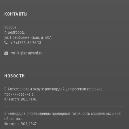
В Белгородской области росгвардейцы почтили память героев
Курской битвы в 83-ю годовщину Прохоровского сражения
КОНТАКТЫ
12 июля 2026, 12:22
2
308009
Росгвардейцы в составе комиссии проверяют готовность
г. Белгород,
образовательных учреждений Белгорода к новому учебному году
ул. Преображенская, д. 60А
+ 7 (4722) 35-26-13
23 июля 2026, 11:58
5
vo131@rosgvard.ru
НОВОСТИ
В Алексеевском округе росгвардейцы пресекли условное
проникновение в ...
07 августа 2026, 11:02
В Белгороде росгвардейцы проверяют готовность спортивных школ
областно...
06 августа 2026, 12:37