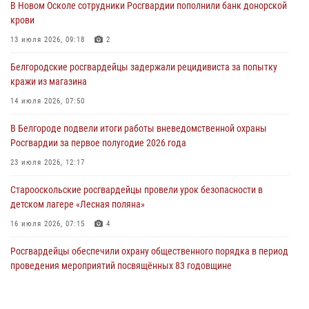
В Новом Осколе сотрудники Росгвардии пополнили банк донорской
крови
При участии Росгвардии в Белгородской области обеспечена
безопасность празднования Дня воздушно-десантных войск
13 июля 2026, 09:18
2
03 августа 2026, 11:45
5
Белгородские росгвардейцы задержали рецидивиста за попытку
кражи из магазина
Росгвардейцы оказали помощь пострадавшему в результате атаки
FPV-дрона ВСУ в Белгородской области
14 июля 2026, 07:50
01 августа 2026, 19:35
В Белгороде подвели итоги работы вневедомственной охраны
Росгвардии за первое полугодие 2026 года
Ведомственная акция «Каникулы с Росгвардией» прошла в
пришкольном лагере Старого Оскола
23 июля 2026, 12:17
31 июля 2026, 08:38
2
Старооскольские росгвардейцы провели урок безопасности в
детском лагере «Лесная поляна»
16 июля 2026, 07:15
4
Росгвардейцы обеспечили охрану общественного порядка в период
проведения мероприятий посвящённых 83 годовщине
Прохоровского танкового сражения
13 июля 2026, 07:30
4