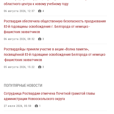
областного центра к новому учебному году
06 августа 2026, 12:37
4
Росгвардия обеспечила общественную безопасность празднования
83-й годовщины освобождения г. Белгорода от немецко -
фашистких захватчиков
06 августа 2026, 08:32
3
Росгвардейцы приняли участие в акции «Волна памяти»,
посвящённой 83‑й годовщине освобождения Белгорода от немецко
‑фашистских захватчиков
05 августа 2026, 15:22
3
За неделю белгородские росгвардейцы пресекли свыше 130
правонарушений
ПОПУЛЯРНЫЕ НОВОСТИ
04 августа 2026, 07:21
Сотрудница Росгвардии отмечена Почетной грамотой главы
администрации Новооскольского округа
Сотрудники Росгвардии задержали подозреваемую в краже
товаров из гипермаркета в Белгороде
27 июля 2026, 05:59
1
03 августа 2026, 13:43