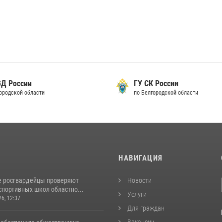
ВД России
ГУ СК России
городской области
по Белгородской области
И
НАВИГАЦИЯ
е росгвардейцы проверяют
Новости
спортивных школ областно...
Услуги
26, 12:37
Для граждан