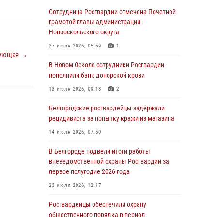
03 августа 2026, 13:43
Сотрудница Росгвардии отмечена Почетной
При участии Росгвардии в Белгородской
грамотой главы администрации
области обеспечена безопасность
Новооскольского округа
празднования Дня воздушно-десантных
27 июля 2026, 05:59
1
войск
ующая →
В Новом Осколе сотрудники Росгвардии
03 августа 2026, 11:45
5
пополнили банк донорской крови
Росгвардейцы оказали помощь
13 июля 2026, 09:18
2
пострадавшему в результате атаки FPV-
дрона ВСУ в Белгородской области
Белгородские росгвардейцы задержали
рецидивиста за попытку кражи из магазина
01 августа 2026, 19:35
14 июля 2026, 07:50
Ведомственная акция «Каникулы с
Росгвардией» прошла в пришкольном лагере
В Белгороде подвели итоги работы
Старого Оскола
вневедомственной охраны Росгвардии за
первое полугодие 2026 года
31 июля 2026, 08:38
2
23 июля 2026, 12:17
Росгвардейцы проверяют готовность школ к
началу учебного года в Яковлевском и
Росгвардейцы обеспечили охрану
Прохоровском округах
общественного порядка в период