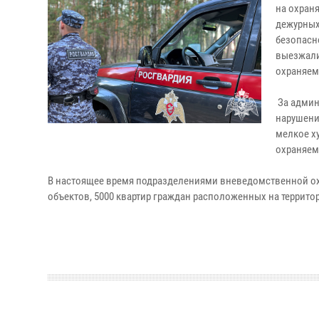
на охран
дежурных
безопасн
выезжали
охраняем
За админ
нарушени
мелкое х
охраняем
В настоящее время подразделениями вневедомственной ох
объектов, 5000 квартир граждан расположенных на территор