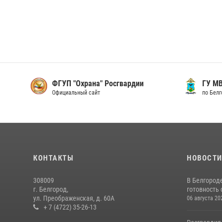
ФГУП "Охрана" Росгвардии
ГУ М
Официальный сайт
по Бел
КОНТАКТЫ
НОВОСТ
308009
В Белгород
г. Белгород,
готовность 
ул. Преображенская, д. 60А
06 августа 20
+ 7 (4722) 35-26-13