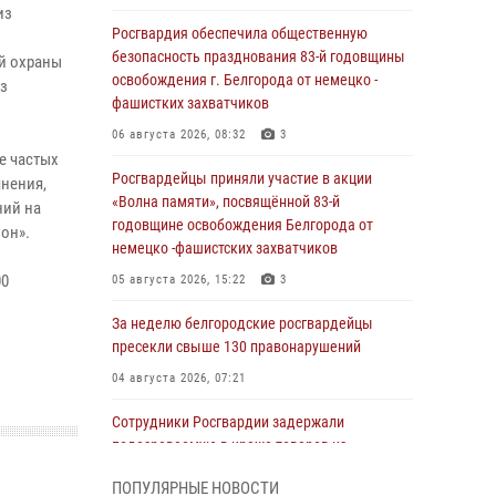
из
Росгвардия обеспечила общественную
безопасность празднования 83-й годовщины
й охраны
освобождения г. Белгорода от немецко -
из
фашистких захватчиков
06 августа 2026, 08:32
3
е частых
Росгвардейцы приняли участие в акции
янения,
«Волна памяти», посвящённой 83‑й
ний на
годовщине освобождения Белгорода от
он».
немецко ‑фашистских захватчиков
00
05 августа 2026, 15:22
3
За неделю белгородские росгвардейцы
пресекли свыше 130 правонарушений
04 августа 2026, 07:21
Сотрудники Росгвардии задержали
подозреваемую в краже товаров из
гипермаркета в Белгороде
ПОПУЛЯРНЫЕ НОВОСТИ