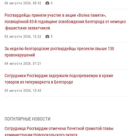
06 августа 2026, 08:32
3
Росгвардейцы приняли участие в акции «Волна памяти»,
посвящённой 83‑й годовщине освобождения Белгорода от немецко
‑фашистских захватчиков
05 августа 2026, 15:22
3
За неделю белгородские росгвардейцы пресекли свыше 130
правонарушений
04 августа 2026, 07:21
Сотрудники Росгвардии задержали подозреваемую в краже
товаров из гипермаркета в Белгороде
03 августа 2026, 13:43
При участии Росгвардии в Белгородской области обеспечена
безопасность празднования Дня воздушно-десантных войск
03 августа 2026, 11:45
5
ПОПУЛЯРНЫЕ НОВОСТИ
Сотрудница Росгвардии отмечена Почетной грамотой главы
Росгвардейцы оказали помощь пострадавшему в результате атаки
администрации Новооскольского округа
FPV-дрона ВСУ в Белгородской области