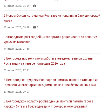
27 июля 2026, 05:59
1
01 августа 2026, 19:35
В Новом Осколе сотрудники Росгвардии пополнили банк донорской
Ведомственная акция «Каникулы с Росгвардией» прошла в
крови
пришкольном лагере Старого Оскола
13 июля 2026, 09:18
2
31 июля 2026, 08:38
2
Белгородские росгвардейцы задержали рецидивиста за попытку
Росгвардейцы проверяют готовность школ к началу учебного года
кражи из магазина
в Яковлевском и Прохоровском округах
14 июля 2026, 07:50
30 июля 2026, 14:53
4
В Белгороде подвели итоги работы вневедомственной охраны
Белгородские росгвардейцы проверяют избирательные участки
Росгвардии за первое полугодие 2026 года
накануне выборов
23 июля 2026, 12:17
30 июля 2026, 06:13
2
В Белгороде сотрудники Росгвардии помогли вывести жильцов из
горящего многоквартирного дома после атаки беспилотника ВСУ
27 июля 2026, 09:03
В Белгородской области росгвардейцы почтили память героев
Курской битвы в 83-ю годовщину Прохоровского сражения