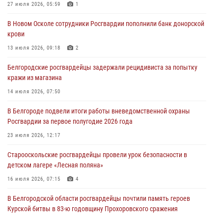
товаров из гипермаркета в Белгороде
27 июля 2026, 05:59
1
03 августа 2026, 13:43
В Новом Осколе сотрудники Росгвардии пополнили банк донорской
крови
При участии Росгвардии в Белгородской области обеспечена
безопасность празднования Дня воздушно-десантных войск
13 июля 2026, 09:18
2
03 августа 2026, 11:45
5
Белгородские росгвардейцы задержали рецидивиста за попытку
кражи из магазина
Росгвардейцы оказали помощь пострадавшему в результате атаки
FPV-дрона ВСУ в Белгородской области
14 июля 2026, 07:50
01 августа 2026, 19:35
В Белгороде подвели итоги работы вневедомственной охраны
Росгвардии за первое полугодие 2026 года
Ведомственная акция «Каникулы с Росгвардией» прошла в
пришкольном лагере Старого Оскола
23 июля 2026, 12:17
31 июля 2026, 08:38
2
Старооскольские росгвардейцы провели урок безопасности в
детском лагере «Лесная поляна»
16 июля 2026, 07:15
4
В Белгородской области росгвардейцы почтили память героев
Курской битвы в 83-ю годовщину Прохоровского сражения