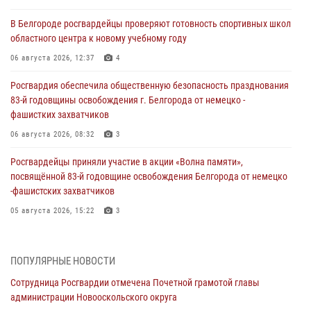
В Белгороде росгвардейцы проверяют готовность спортивных школ
областного центра к новому учебному году
06 августа 2026, 12:37
4
Росгвардия обеспечила общественную безопасность празднования
83-й годовщины освобождения г. Белгорода от немецко -
фашистких захватчиков
06 августа 2026, 08:32
3
Росгвардейцы приняли участие в акции «Волна памяти»,
посвящённой 83‑й годовщине освобождения Белгорода от немецко
‑фашистских захватчиков
05 августа 2026, 15:22
3
За неделю белгородские росгвардейцы пресекли свыше 130
правонарушений
ПОПУЛЯРНЫЕ НОВОСТИ
04 августа 2026, 07:21
Сотрудница Росгвардии отмечена Почетной грамотой главы
администрации Новооскольского округа
Сотрудники Росгвардии задержали подозреваемую в краже