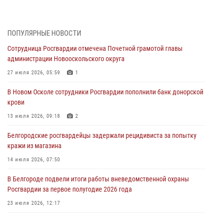
При участии Росгвардии в Белгородской области обеспечена
безопасность празднования Дня воздушно-десантных войск
03 августа 2026, 11:45
5
ПОПУЛЯРНЫЕ НОВОСТИ
Сотрудница Росгвардии отмечена Почетной грамотой главы
Росгвардейцы оказали помощь пострадавшему в результате атаки
администрации Новооскольского округа
FPV-дрона ВСУ в Белгородской области
27 июля 2026, 05:59
1
01 августа 2026, 19:35
В Новом Осколе сотрудники Росгвардии пополнили банк донорской
Ведомственная акция «Каникулы с Росгвардией» прошла в
крови
пришкольном лагере Старого Оскола
13 июля 2026, 09:18
2
31 июля 2026, 08:38
2
Белгородские росгвардейцы задержали рецидивиста за попытку
Росгвардейцы проверяют готовность школ к началу учебного года
кражи из магазина
в Яковлевском и Прохоровском округах
14 июля 2026, 07:50
30 июля 2026, 14:53
4
В Белгороде подвели итоги работы вневедомственной охраны
Белгородские росгвардейцы проверяют избирательные участки
Росгвардии за первое полугодие 2026 года
накануне выборов
23 июля 2026, 12:17
30 июля 2026, 06:13
2