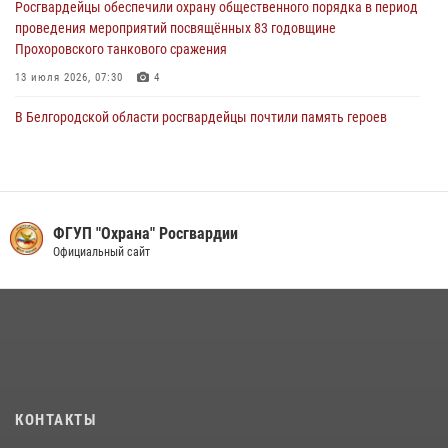
Росгвардейцы обеспечили охрану общественного порядка в период
проведения мероприятий посвящённых 83 годовщине
Прохоровского танкового сражения
13 июля 2026, 07:30
4
В Белгородской области росгвардейцы почтили память героев
Курской битвы в 83-ю годовщину Прохоровского сражения
12 июля 2026, 12:22
2
В Белгороде сотрудники Росгвардии помогли вывести жильцов из
горящего многоквартирного дома после атаки беспилотника ВСУ
ФГУП "Охрана" Росгвардии
Официальный сайт
27 июля 2026, 09:03
Росгвардейцы проверяют готовность школ к началу учебного года
в Яковлевском и Прохоровском округах
30 июля 2026, 14:53
4
Белгородские Росгвардейцы приняли участие в ярмарке вакансий
07 июля 2026, 06:38
КОНТАКТЫ