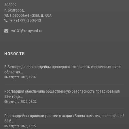
Росгвардейцы в составе комиссии проверяют готовность
308009
образовательных учреждений Белгорода к новому учебному году
г. Белгород,
ул. Преображенская, д. 60А
23 июля 2026, 11:58
5
+ 7 (4722) 35-26-13
vo131@rosgvard.ru
НОВОСТИ
В Белгороде росгвардейцы проверяют готовность спортивных школ
областно...
06 августа 2026, 12:37
Росгвардия обеспечила общественную безопасность празднования
83-й годо...
06 августа 2026, 08:32
Росгвардейцы приняли участие в акции «Волна памяти», посвящённой
83‑й ...
05 августа 2026, 15:22