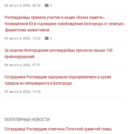
06 августа 2026, 08:32
3
Росгвардейцы приняли участие в акции «Волна памяти»,
посвящённой 83‑й годовщине освобождения Белгорода от немецко
‑фашистских захватчиков
05 августа 2026, 15:22
3
За неделю белгородские росгвардейцы пресекли свыше 130
правонарушений
04 августа 2026, 07:21
Сотрудники Росгвардии задержали подозреваемую в краже
товаров из гипермаркета в Белгороде
03 августа 2026, 13:43
При участии Росгвардии в Белгородской области обеспечена
безопасность празднования Дня воздушно-десантных войск
03 августа 2026, 11:45
5
ПОПУЛЯРНЫЕ НОВОСТИ
Сотрудница Росгвардии отмечена Почетной грамотой главы
Росгвардейцы оказали помощь пострадавшему в результате атаки