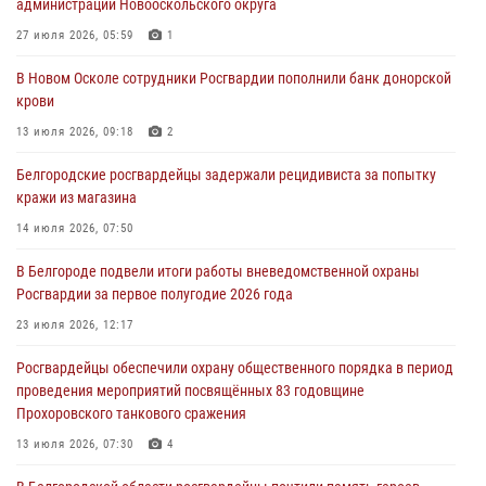
администрации Новооскольского округа
FPV-дрона ВСУ в Белгородской области
27 июля 2026, 05:59
1
01 августа 2026, 19:35
В Новом Осколе сотрудники Росгвардии пополнили банк донорской
Ведомственная акция «Каникулы с Росгвардией» прошла в
крови
пришкольном лагере Старого Оскола
13 июля 2026, 09:18
2
31 июля 2026, 08:38
2
Белгородские росгвардейцы задержали рецидивиста за попытку
Росгвардейцы проверяют готовность школ к началу учебного года
кражи из магазина
в Яковлевском и Прохоровском округах
14 июля 2026, 07:50
30 июля 2026, 14:53
4
В Белгороде подвели итоги работы вневедомственной охраны
Белгородские росгвардейцы проверяют избирательные участки
Росгвардии за первое полугодие 2026 года
накануне выборов
23 июля 2026, 12:17
30 июля 2026, 06:13
2
Росгвардейцы обеспечили охрану общественного порядка в период
проведения мероприятий посвящённых 83 годовщине
Прохоровского танкового сражения
13 июля 2026, 07:30
4