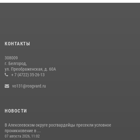
проведения мероприятий посвящённых 83 годовщине
Прохоровского танкового сражения
13 июля 2026, 07:30
4
Росгвардейцы проверяют готовность школ к началу учебного года
в Яковлевском и Прохоровском округах
КОНТАКТЫ
30 июля 2026, 14:53
4
308009
В Белгороде сотрудники Росгвардии помогли вывести жильцов из
г. Белгород,
горящего многоквартирного дома после атаки беспилотника ВСУ
ул. Преображенская, д. 60А
+ 7 (4722) 35-26-13
27 июля 2026, 09:03
vo131@rosgvard.ru
НОВОСТИ
В Алексеевском округе росгвардейцы пресекли условное
проникновение в ...
07 августа 2026, 11:02