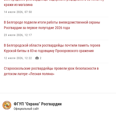
кражи из магазина
Росгвардейцы оказали помощь пострадавшему в результате атаки
FPV-дрона ВСУ в Белгородской области
14 июля 2026, 07:50
01 августа 2026, 19:35
В Белгороде подвели итоги работы вневедомственной охраны
Росгвардии за первое полугодие 2026 года
Ведомственная акция «Каникулы с Росгвардией» прошла в
пришкольном лагере Старого Оскола
23 июля 2026, 12:17
31 июля 2026, 08:38
2
В Белгородской области росгвардейцы почтили память героев
Курской битвы в 83-ю годовщину Прохоровского сражения
12 июля 2026, 12:22
2
Старооскольские росгвардейцы провели урок безопасности в
детском лагере «Лесная поляна»
16 июля 2026, 07:15
4
Росгвардейцы в составе комиссии проверяют готовность
образовательных учреждений Белгорода к новому учебному году
ФГУП "Охрана" Росгвардии
23 июля 2026, 11:58
5
Официальный сайт
Росгвардейцы обеспечили охрану общественного порядка в период