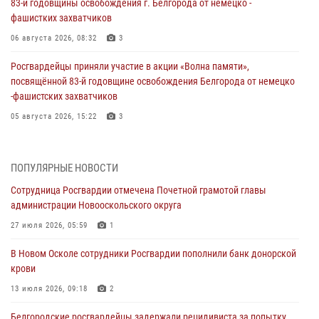
83-й годовщины освобождения г. Белгорода от немецко -
фашистких захватчиков
06 августа 2026, 08:32
3
Росгвардейцы приняли участие в акции «Волна памяти»,
посвящённой 83‑й годовщине освобождения Белгорода от немецко
‑фашистских захватчиков
05 августа 2026, 15:22
3
За неделю белгородские росгвардейцы пресекли свыше 130
правонарушений
ПОПУЛЯРНЫЕ НОВОСТИ
04 августа 2026, 07:21
Сотрудница Росгвардии отмечена Почетной грамотой главы
администрации Новооскольского округа
Сотрудники Росгвардии задержали подозреваемую в краже
товаров из гипермаркета в Белгороде
27 июля 2026, 05:59
1
03 августа 2026, 13:43
В Новом Осколе сотрудники Росгвардии пополнили банк донорской
крови
При участии Росгвардии в Белгородской области обеспечена
безопасность празднования Дня воздушно-десантных войск
13 июля 2026, 09:18
2
03 августа 2026, 11:45
5
Белгородские росгвардейцы задержали рецидивиста за попытку