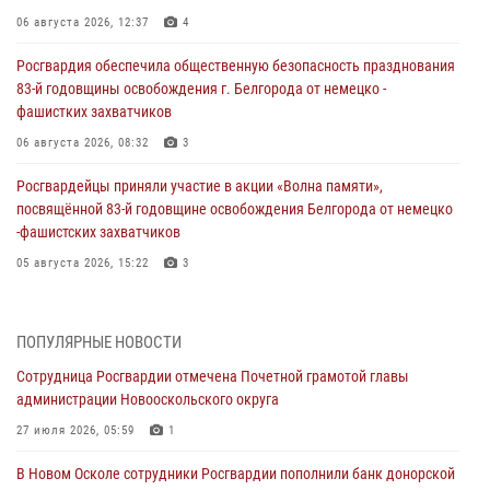
06 августа 2026, 12:37
4
Росгвардия обеспечила общественную безопасность празднования
83-й годовщины освобождения г. Белгорода от немецко -
фашистких захватчиков
06 августа 2026, 08:32
3
Росгвардейцы приняли участие в акции «Волна памяти»,
посвящённой 83‑й годовщине освобождения Белгорода от немецко
‑фашистских захватчиков
05 августа 2026, 15:22
3
За неделю белгородские росгвардейцы пресекли свыше 130
правонарушений
ПОПУЛЯРНЫЕ НОВОСТИ
04 августа 2026, 07:21
Сотрудница Росгвардии отмечена Почетной грамотой главы
администрации Новооскольского округа
Сотрудники Росгвардии задержали подозреваемую в краже
товаров из гипермаркета в Белгороде
27 июля 2026, 05:59
1
03 августа 2026, 13:43
В Новом Осколе сотрудники Росгвардии пополнили банк донорской