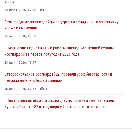
крови
При участии Росгвардии в Белгородской области обеспечена
безопасность празднования Дня воздушно-десантных войск
13 июля 2026, 09:18
2
03 августа 2026, 11:45
5
Белгородские росгвардейцы задержали рецидивиста за попытку
кражи из магазина
Росгвардейцы оказали помощь пострадавшему в результате атаки
FPV-дрона ВСУ в Белгородской области
14 июля 2026, 07:50
01 августа 2026, 19:35
В Белгороде подвели итоги работы вневедомственной охраны
Росгвардии за первое полугодие 2026 года
Ведомственная акция «Каникулы с Росгвардией» прошла в
пришкольном лагере Старого Оскола
23 июля 2026, 12:17
31 июля 2026, 08:38
2
Старооскольские росгвардейцы провели урок безопасности в
детском лагере «Лесная поляна»
16 июля 2026, 07:15
4
В Белгородской области росгвардейцы почтили память героев
Курской битвы в 83-ю годовщину Прохоровского сражения
12 июля 2026, 12:22
2
Росгвардейцы в составе комиссии проверяют готовность