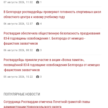
07 августа 2026, 11:02
1
В Белгороде росгвардейцы проверяют готовность спортивных школ
областного центра к новому учебному году
06 августа 2026, 12:37
4
Росгвардия обеспечила общественную безопасность празднования
83-й годовщины освобождения г. Белгорода от немецко -
фашистких захватчиков
06 августа 2026, 08:32
3
Росгвардейцы приняли участие в акции «Волна памяти»,
посвящённой 83‑й годовщине освобождения Белгорода от немецко
‑фашистских захватчиков
05 августа 2026, 15:22
3
За неделю белгородские росгвардейцы пресекли свыше 130
правонарушений
ПОПУЛЯРНЫЕ НОВОСТИ
04 августа 2026, 07:21
Сотрудница Росгвардии отмечена Почетной грамотой главы
администрации Новооскольского округа
Сотрудники Росгвардии задержали подозреваемую в краже