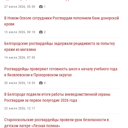
товаров из гипермаркета в Белгороде
27 июля 2026, 05:59
1
03 августа 2026, 13:43
В Новом Осколе сотрудники Росгвардии пополнили банк донорской
крови
При участии Росгвардии в Белгородской области обеспечена
безопасность празднования Дня воздушно-десантных войск
13 июля 2026, 09:18
2
03 августа 2026, 11:45
5
Белгородские росгвардейцы задержали рецидивиста за попытку
кражи из магазина
Росгвардейцы оказали помощь пострадавшему в результате атаки
FPV-дрона ВСУ в Белгородской области
14 июля 2026, 07:50
01 августа 2026, 19:35
Росгвардейцы проверяют готовность школ к началу учебного года
в Яковлевском и Прохоровском округах
Ведомственная акция «Каникулы с Росгвардией» прошла в
пришкольном лагере Старого Оскола
30 июля 2026, 14:53
4
31 июля 2026, 08:38
2
В Белгороде подвели итоги работы вневедомственной охраны
Росгвардии за первое полугодие 2026 года
23 июля 2026, 12:17
Старооскольские росгвардейцы провели урок безопасности в
детском лагере «Лесная поляна»