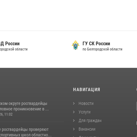
ВД России
ГУ СК России
городской области
по Белгородской области
И
НАВИГАЦИЯ
ском округе росгвардейцы
Новости
ловное проникновение в ...
Услуги
26, 11:02
Для граждан
Вакансии
е росгвардейцы проверяют
спортивных школ областно...