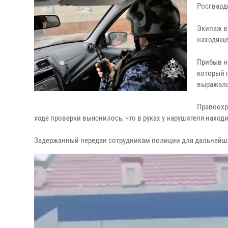
Росгвард
Экипаж в
находяще
Прибыв н
который 
выражалс
Правоохр
ходе проверки выяснилось, что в руках у нарушителя нахо
Задержанный передан сотрудникам полиции для дальнейше