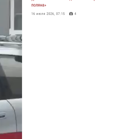
пострадавшему в результате атаки FPV-
поляна»
дрона ВСУ в Белгородской области
16 июля 2026, 07:15
4
01 августа 2026, 19:35
В Белгороде сотрудники Росгвардии помогли
Ведомственная акция «Каникулы с
вывести жильцов из горящего
Росгвардией» прошла в пришкольном лагере
многоквартирного дома после атаки
Старого Оскола
беспилотника ВСУ
31 июля 2026, 08:38
2
27 июля 2026, 09:03
Росгвардейцы проверяют готовность школ к
началу учебного года в Яковлевском и
Прохоровском округах
30 июля 2026, 14:53
4
В Белгородской области росгвардейцы
почтили память героев Курской битвы в 83-ю
годовщину Прохоровского сражения
12 июля 2026, 12:22
2
Росгвардейцы в составе комиссии