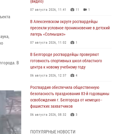
(видео)
07 августа 2026, 11:41
11
1
ъекта
В Алексеевском округе росгвардейцы
пресекли условное проникновение в детский
лагерь «Солнышко»
аука,
но
07 августа 2026, 11:02
1
В Белгороде росгвардейцы проверяют
готовность спортивных школ областного
лгорода. В
центра к новому учебному году
06 августа 2026, 12:37
4
Росгвардия обеспечила общественную
безопасность празднования 83-й годовщины
освобождения г. Белгорода от немецко -
фашистких захватчиков
06 августа 2026, 08:32
3
Росгвардейцы приняли участие в акции
ПОПУЛЯРНЫЕ НОВОСТИ
«Волна памяти», посвящённой 83‑й