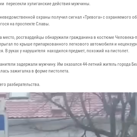
ии пересекли хулиганские действия мужчины.
неведомственной охраны получил сигнал «Тревога» с охраняемого об
гося на проспекте Славы.
а место, росгвардейцы обнаружили гражданина в костюме Человека-п
прыгал по крыше припаркованного легкового автомобиля и нецензур
я. В руках у нарушителя находился предмет, похожий на пистолет.
анители задержали мужчину. Им оказался 44-летний житель города Бе
дилась зажигалка в форме пистолета.
го разбирательства.