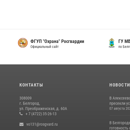
ФГУП "Охрана" Росгвардии
ГУ М
Официальный сайт
по Бел
КОНТАКТЫ
НОВОСТ
308009
В Алексеев
г. Белгород,
пресекли ус
ул. Преображенская, д. 60А
07 августа 20
+ 7 (4722) 35-26-13
В Белгород
vo131@rosgvard.ru
готовность 