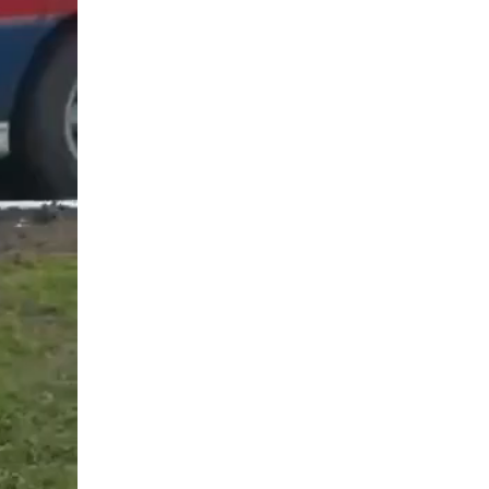
проверяют готовность образовательных
учреждений Белгорода к новому учебному
году
23 июля 2026, 11:58
5
Росгвардейцы обеспечили охрану
общественного порядка в период
проведения мероприятий посвящённых 83
годовщине Прохоровского танкового
сражения
13 июля 2026, 07:30
4