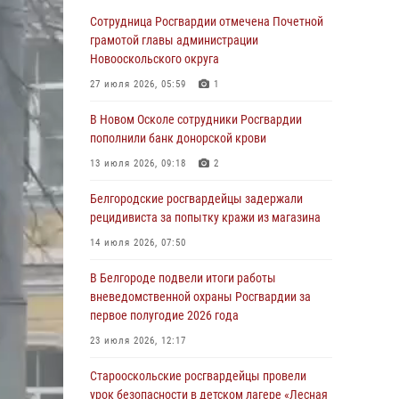
годовщине освобождения Белгорода от
Сотрудница Росгвардии отмечена Почетной
немецко ‑фашистских захватчиков
грамотой главы администрации
Новооскольского округа
05 августа 2026, 15:22
3
27 июля 2026, 05:59
1
За неделю белгородские росгвардейцы
пресекли свыше 130 правонарушений
В Новом Осколе сотрудники Росгвардии
пополнили банк донорской крови
04 августа 2026, 07:21
13 июля 2026, 09:18
2
Сотрудники Росгвардии задержали
подозреваемую в краже товаров из
Белгородские росгвардейцы задержали
гипермаркета в Белгороде
рецидивиста за попытку кражи из магазина
03 августа 2026, 13:43
14 июля 2026, 07:50
При участии Росгвардии в Белгородской
В Белгороде подвели итоги работы
области обеспечена безопасность
вневедомственной охраны Росгвардии за
празднования Дня воздушно-десантных
первое полугодие 2026 года
войск
23 июля 2026, 12:17
03 августа 2026, 11:45
5
Старооскольские росгвардейцы провели
Росгвардейцы оказали помощь
урок безопасности в детском лагере «Лесная