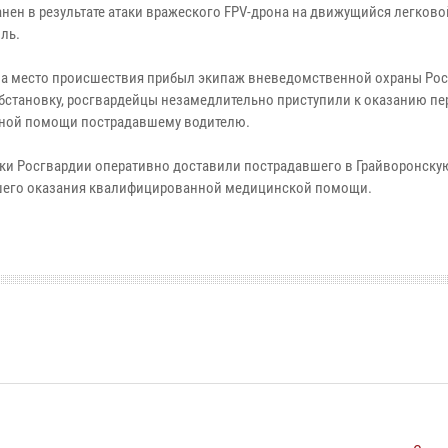
анен в результате атаки вражеского FPV-дрона на движущийся легково
ль.
а место происшествия прибыл экипаж вневедомственной охраны Рос
бстановку, росгвардейцы незамедлительно приступили к оказанию пе
ной помощи пострадавшему водителю.
ки Росгвардии оперативно доставили пострадавшего в Грайворонску
его оказания квалифицированной медицинской помощи.