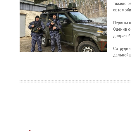
тяжело р
автомоби
Первым н
Оценив о
доврачеб
Сотрудни
дальнейш