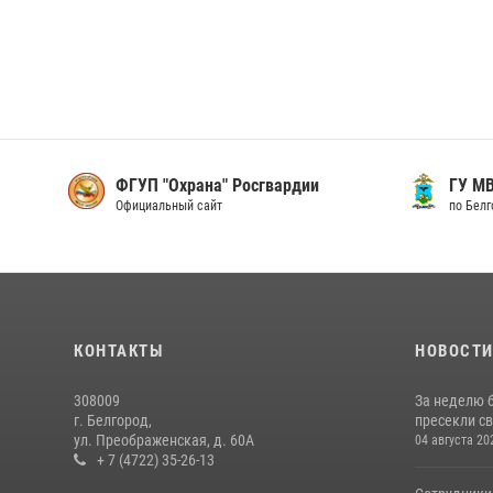
ФГУП "Охрана" Росгвардии
ГУ М
Официальный сайт
по Бел
КОНТАКТЫ
НОВОСТ
308009
За неделю 
г. Белгород,
пресекли с
ул. Преображенская, д. 60А
04 августа 20
+ 7 (4722) 35-26-13