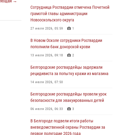
ующая →
Росгвардейцы проверяют готовность школ к
Сотрудница Росгвардии отмечена Почетной
началу учебного года в Яковлевском и
грамотой главы администрации
Прохоровском округах
Новооскольского округа
30 июля 2026, 14:53
4
27 июля 2026, 05:59
1
Белгородские росгвардейцы проверяют
В Новом Осколе сотрудники Росгвардии
избирательные участки накануне выборов
пополнили банк донорской крови
30 июля 2026, 06:13
2
13 июля 2026, 09:18
2
Росгвардейцы в составе комиссии
Белгородские росгвардейцы задержали
проверяют готовность школ Валуйского
рецидивиста за попытку кражи из магазина
округа к новому учебному году
14 июля 2026, 07:50
29 июля 2026, 09:14
3
Белгородские росгвардейцы провели урок
Росгвардейцы задержали жителя
безопасности для эвакуированных детей
Алексеевского округа, который
06 июля 2026, 06:33
3
подозревается в незаконном хранении
наркотиков
В Белгороде подвели итоги работы
вневедомственной охраны Росгвардии за
28 июля 2026, 13:58
первое полугодие 2026 года