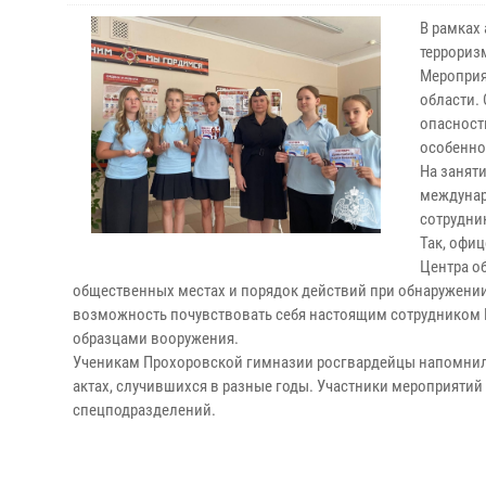
В рамках 
террориз
Мероприя
области.
опасност
особенно
На заняти
междунар
сотрудни
Так, офи
Центра о
общественных местах и порядок действий при обнаружени
возможность почувствовать себя настоящим сотрудником
образцами вооружения.
Ученикам Прохоровской гимназии росгвардейцы напомнили 
актах, случившихся в разные годы. Участники мероприяти
спецподразделений.