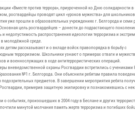
акции «Вместе против террора», приуроченной ко Дню солидарности в 
мом, росгвардейцы проводят цикл «уроков мужества» для школьников
тия уже прошли в образовательных учреждениях г. Белгорода и семи
 Основная цель росгвардейцев – донести до подрастающего поколени
ь и недопустимость распространения идеологии терроризма и экстре
 в молодёжной среде.
ях детям рассказывают и о вкладе войск правопорядка в борьбу с
одным терроризмом. Школьники узнают о примерах отваги и мужест
ков и военнослужащих в ходе антитеррористических операций.
церы вневедомственной охраны Росгвардии встретились с учениками 
бразования №1 г. Белгорода. Они объяснили ребятам правила поведен
и подозрительных предметов. В завершении мероприятия ребята полу
 Росгвардии, примерив защитную экипировку и познакомившись с не
о событиях, произошедших в 2004 году в Беслане и других террорис
й почтили минутой молчания память жертв терроризма и погибших бой