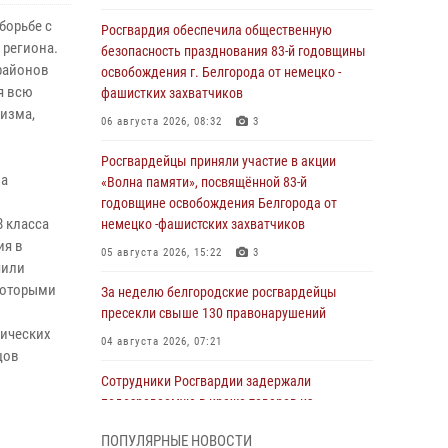
борьбе с
Росгвардия обеспечила общественную
 региона.
безопасность празднования 83-й годовщины
 районов
освобождения г. Белгорода от немецко -
я всю
фашистких захватчиков
мизма,
06 августа 2026, 08:32
3
Росгвардейцы приняли участие в акции
ва
«Волна памяти», посвящённой 83‑й
годовщине освобождения Белгорода от
8 класса
немецко ‑фашистских захватчиков
ия в
05 августа 2026, 15:22
3
чили
которыми
За неделю белгородские росгвардейцы
пресекли свыше 130 правонарушений
тических
04 августа 2026, 07:21
цов
Сотрудники Росгвардии задержали
подозреваемую в краже товаров из
гипермаркета в Белгороде
ПОПУЛЯРНЫЕ НОВОСТИ