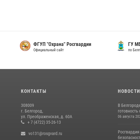
ФГУП "Охрана" Росгвардии
ГУ М
Официальный сайт
по Бел
КОНТАКТЫ
НОВОСТ
308009
В Белгород
г. Белгород,
готовность 
ул. Преображенская, д. 60А
06 августа 20
+ 7 (4722) 35-26-13
Росгвардия
vo131@rosgvard.ru
безопасност