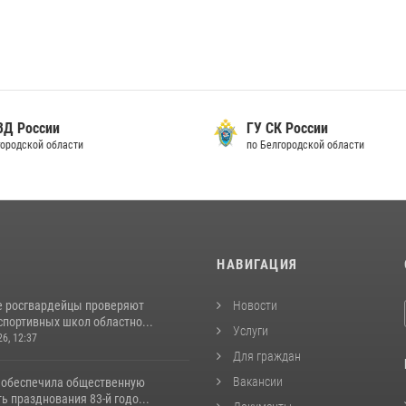
ВД России
ГУ СК России
городской области
по Белгородской области
И
НАВИГАЦИЯ
е росгвардейцы проверяют
Новости
спортивных школ областно...
Услуги
26, 12:37
Для граждан
Вакансии
 обеспечила общественную
ь празднования 83-й годо...