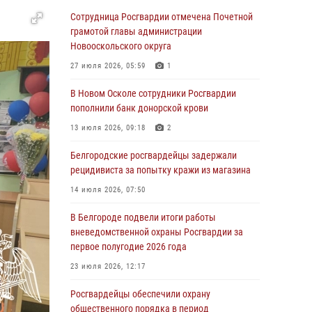
03 августа 2026, 13:43
Сотрудница Росгвардии отмечена Почетной
При участии Росгвардии в Белгородской
грамотой главы администрации
области обеспечена безопасность
Новооскольского округа
празднования Дня воздушно-десантных
27 июля 2026, 05:59
1
войск
В Новом Осколе сотрудники Росгвардии
03 августа 2026, 11:45
5
пополнили банк донорской крови
Росгвардейцы оказали помощь
13 июля 2026, 09:18
2
пострадавшему в результате атаки FPV-
дрона ВСУ в Белгородской области
Белгородские росгвардейцы задержали
рецидивиста за попытку кражи из магазина
01 августа 2026, 19:35
14 июля 2026, 07:50
Ведомственная акция «Каникулы с
Росгвардией» прошла в пришкольном лагере
В Белгороде подвели итоги работы
Старого Оскола
вневедомственной охраны Росгвардии за
первое полугодие 2026 года
31 июля 2026, 08:38
2
23 июля 2026, 12:17
Росгвардейцы проверяют готовность школ к
началу учебного года в Яковлевском и
Росгвардейцы обеспечили охрану
Прохоровском округах
общественного порядка в период