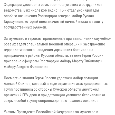
Федерации удостоены семь военнослужащих и сотрудников
ведомства. В их числе командир 116-й отдельной бригады
особого назначения Росгвардии генерал-майор Руслан
Гарифуллин, который внес значимый личный вклад в защиту
государственных рубежей.
За мужество и героизм, проявленные при выполнении служебно-
боевых задач специальной военной операции и за отражение
террористического нападения украинских боевиков на
приграничные районы Курской области, звание Героя России
присвоено офицерам Росгвардии майору Марату Тибилову и
майору Андрею Филоненко.
Посмертно звания Героя России удостоен майор полиции
Алексей Осипов, который в ходе отражения атак диверсионных
групп противника со стороны Сумской области уничтожил
вражеский FPV-дрон и при детонации упавшего беспилотника
закрыл собой группу сопровождения от разлета осколков.
Указом Президента Российской Федерации за мужество и