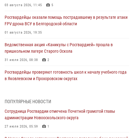
03 августа 2026, 11:45
5
Росгвардейцы оказали помощь пострадавшему в результате атаки
FPV-дрона ВСУ в Белгородской области
01 августа 2026, 19:35
Ведомственная акция «Каникулы с Росгвардией» прошла в
пришкольном лагере Старого Оскола
31 июля 2026, 08:38
2
Росгвардейцы проверяют готовность школ к началу учебного года
в Яковлевском и Прохоровском округах
30 июля 2026, 14:53
4
Белгородские росгвардейцы проверяют избирательные участки
ПОПУЛЯРНЫЕ НОВОСТИ
накануне выборов
Сотрудница Росгвардии отмечена Почетной грамотой главы
30 июля 2026, 06:13
2
администрации Новооскольского округа
Росгвардейцы в составе комиссии проверяют готовность школ
27 июля 2026, 05:59
1
Валуйского округа к новому учебному году