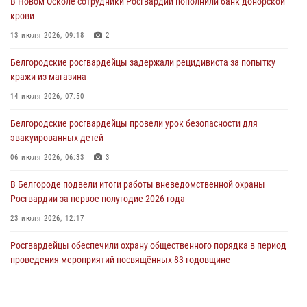
В Новом Осколе сотрудники Росгвардии пополнили банк донорской
29 июля 2026, 09:14
3
крови
Росгвардейцы задержали жителя Алексеевского округа, который
13 июля 2026, 09:18
2
подозревается в незаконном хранении наркотиков
Белгородские росгвардейцы задержали рецидивиста за попытку
28 июля 2026, 13:58
кражи из магазина
В Белгороде сотрудники Росгвардии помогли вывести жильцов из
14 июля 2026, 07:50
горящего многоквартирного дома после атаки беспилотника ВСУ
Белгородские росгвардейцы провели урок безопасности для
27 июля 2026, 09:03
эвакуированных детей
06 июля 2026, 06:33
3
В Белгороде подвели итоги работы вневедомственной охраны
Росгвардии за первое полугодие 2026 года
23 июля 2026, 12:17
Росгвардейцы обеспечили охрану общественного порядка в период
проведения мероприятий посвящённых 83 годовщине
Прохоровского танкового сражения
13 июля 2026, 07:30
4