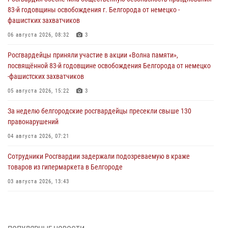
83-й годовщины освобождения г. Белгорода от немецко -
фашистких захватчиков
06 августа 2026, 08:32
3
Росгвардейцы приняли участие в акции «Волна памяти»,
посвящённой 83‑й годовщине освобождения Белгорода от немецко
‑фашистских захватчиков
05 августа 2026, 15:22
3
За неделю белгородские росгвардейцы пресекли свыше 130
правонарушений
04 августа 2026, 07:21
Сотрудники Росгвардии задержали подозреваемую в краже
товаров из гипермаркета в Белгороде
03 августа 2026, 13:43
При участии Росгвардии в Белгородской области обеспечена
безопасность празднования Дня воздушно-десантных войск
03 августа 2026, 11:45
5