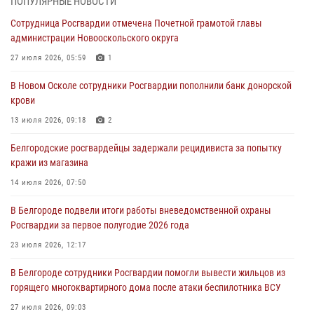
ПОПУЛЯРНЫЕ НОВОСТИ
Сотрудница Росгвардии отмечена Почетной грамотой главы
Росгвардейцы оказали помощь пострадавшему в результате атаки
администрации Новооскольского округа
FPV-дрона ВСУ в Белгородской области
27 июля 2026, 05:59
1
01 августа 2026, 19:35
В Новом Осколе сотрудники Росгвардии пополнили банк донорской
Ведомственная акция «Каникулы с Росгвардией» прошла в
крови
пришкольном лагере Старого Оскола
13 июля 2026, 09:18
2
31 июля 2026, 08:38
2
Белгородские росгвардейцы задержали рецидивиста за попытку
Росгвардейцы проверяют готовность школ к началу учебного года
кражи из магазина
в Яковлевском и Прохоровском округах
14 июля 2026, 07:50
30 июля 2026, 14:53
4
В Белгороде подвели итоги работы вневедомственной охраны
Белгородские росгвардейцы проверяют избирательные участки
Росгвардии за первое полугодие 2026 года
накануне выборов
23 июля 2026, 12:17
30 июля 2026, 06:13
2
В Белгороде сотрудники Росгвардии помогли вывести жильцов из
горящего многоквартирного дома после атаки беспилотника ВСУ
27 июля 2026, 09:03