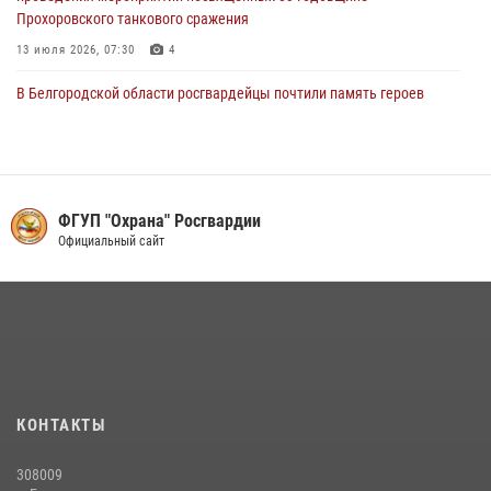
Прохоровского танкового сражения
13 июля 2026, 07:30
4
В Белгородской области росгвардейцы почтили память героев
Курской битвы в 83-ю годовщину Прохоровского сражения
12 июля 2026, 12:22
2
Росгвардейцы проверяют готовность школ к началу учебного года
в Яковлевском и Прохоровском округах
ФГУП "Охрана" Росгвардии
Официальный сайт
30 июля 2026, 14:53
4
В Белгороде сотрудники Росгвардии помогли вывести жильцов из
горящего многоквартирного дома после атаки беспилотника ВСУ
27 июля 2026, 09:03
Белгородские Росгвардейцы приняли участие в ярмарке вакансий
07 июля 2026, 06:38
КОНТАКТЫ
Росгвардейцы в составе комиссии проверяют готовность
308009
образовательных учреждений Белгорода к новому учебному году