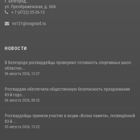
г. Белгород,
ул. Преображенская, д. 60А
23 июля 2026, 11:58
5
+ 7 (4722) 35-26-13
vo131@rosgvard.ru
НОВОСТИ
В Белгороде росгвардейцы проверяют готовность спортивных школ
областно...
06 августа 2026, 12:37
Росгвардия обеспечила общественную безопасность празднования
83-й годо...
06 августа 2026, 08:32
Росгвардейцы приняли участие в акции «Волна памяти», посвящённой
83‑й ...
05 августа 2026, 15:22