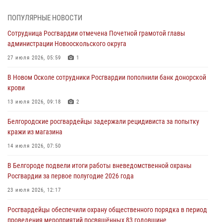
безопасность празднования Дня воздушно-десантных войск
03 августа 2026, 11:45
5
ПОПУЛЯРНЫЕ НОВОСТИ
Сотрудница Росгвардии отмечена Почетной грамотой главы
Росгвардейцы оказали помощь пострадавшему в результате атаки
администрации Новооскольского округа
FPV-дрона ВСУ в Белгородской области
27 июля 2026, 05:59
1
01 августа 2026, 19:35
В Новом Осколе сотрудники Росгвардии пополнили банк донорской
Ведомственная акция «Каникулы с Росгвардией» прошла в
крови
пришкольном лагере Старого Оскола
13 июля 2026, 09:18
2
31 июля 2026, 08:38
2
Белгородские росгвардейцы задержали рецидивиста за попытку
Росгвардейцы проверяют готовность школ к началу учебного года
кражи из магазина
в Яковлевском и Прохоровском округах
14 июля 2026, 07:50
30 июля 2026, 14:53
4
В Белгороде подвели итоги работы вневедомственной охраны
Белгородские росгвардейцы проверяют избирательные участки
Росгвардии за первое полугодие 2026 года
накануне выборов
23 июля 2026, 12:17
30 июля 2026, 06:13
2
Росгвардейцы обеспечили охрану общественного порядка в период
проведения мероприятий посвящённых 83 годовщине