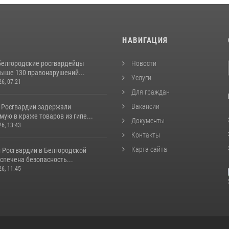
И
НАВИГАЦИЯ
белгородские росгвардейцы
Новости
выше 130 правонарушений...
Услуги
26, 07:21
Для граждан
Вакансии
 Росгвардии задержали
ую в краже товаров из гипе...
Документы
26, 13:43
Контакты
Карта сайта
и Росгвардии в Белгородской
спечена безопасность...
26, 11:45