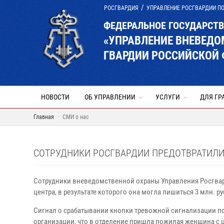
РОСГВАРДИЯ
УПРАВЛЕНИЕ РОСГВАРДИИ П
ФЕДЕРАЛЬНОЕ ГОСУДАРСТ
«УПРАВЛЕНИЕ ВНЕВЕД
ГВАРДИИ РОССИЙСКОЙ 
НОВОСТИ
ОБ УПРАВЛЕНИИ
УСЛУГИ
ДЛЯ ГР
Главная
СМИ о нас
СОТРУДНИКИ РОСГВАРДИИ ПРЕДОТВРАТИЛИ
Сотрудники вневедомственной охраны Управления Росгвар
центра, в результате которого она могла лишиться 3 млн. ру
Сигнал о срабатывании кнопки тревожной сигнализации по
организации, что в отделение пришла пожилая женщина с 