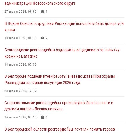
администрации Новооскольского округа
Сотрудники Росгвардии задержали подозреваемую в краже
товаров из гипермаркета в Белгороде
27 июля 2026, 05:59
1
03 августа 2026, 13:43
В Новом Осколе сотрудники Росгвардии пополнили банк донорской
крови
При участии Росгвардии в Белгородской области обеспечена
безопасность празднования Дня воздушно-десантных войск
13 июля 2026, 09:18
2
03 августа 2026, 11:45
5
Белгородские росгвардейцы задержали рецидивиста за попытку
кражи из магазина
Росгвардейцы оказали помощь пострадавшему в результате атаки
FPV-дрона ВСУ в Белгородской области
14 июля 2026, 07:50
01 августа 2026, 19:35
В Белгороде подвели итоги работы вневедомственной охраны
Росгвардии за первое полугодие 2026 года
Ведомственная акция «Каникулы с Росгвардией» прошла в
пришкольном лагере Старого Оскола
23 июля 2026, 12:17
31 июля 2026, 08:38
2
Старооскольские росгвардейцы провели урок безопасности в
детском лагере «Лесная поляна»
16 июля 2026, 07:15
4
В Белгородской области росгвардейцы почтили память героев