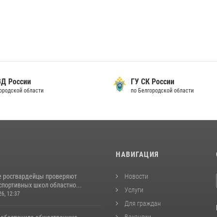
ВД России
ГУ СК России
городской области
по Белгородской области
И
НАВИГАЦИЯ
е росгвардейцы проверяют
Новости
спортивных школ областно...
Услуги
26, 12:37
Для граждан