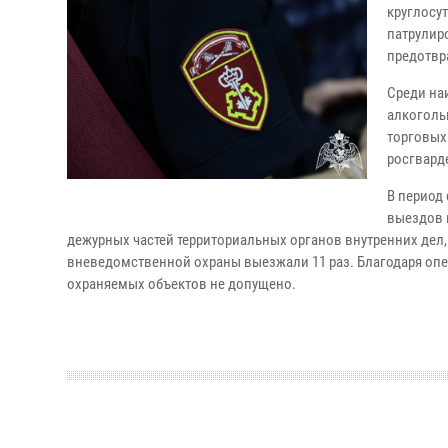
круглосу
патрулир
предотвр
Среди на
алкоголь
торговых
росгвард
В период 
выездов 
дежурных частей территориальных органов внутренних дел
вневедомственной охраны выезжали 11 раз. Благодаря оп
охраняемых объектов не допущено.