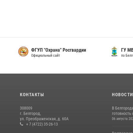
ФГУП "Охрана" Росгвардии
ГУ М
Официальный сайт
по Бел
КОНТАКТЫ
НОВОСТ
308009
В Белгород
г. Белгород,
готовность 
ул. Преображенская, д. 60А
06 августа 20
+ 7 (4722) 35-26-13